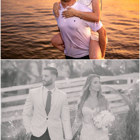
1363
0
1255
0